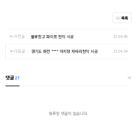
목록
이전글
23.04.06
물류창고 파이프 천막 시공
다음글
23.04.04
경기도 화전 **** 아치형 자바라천막 시공
댓글
27
등록된 댓글이 없습니다.